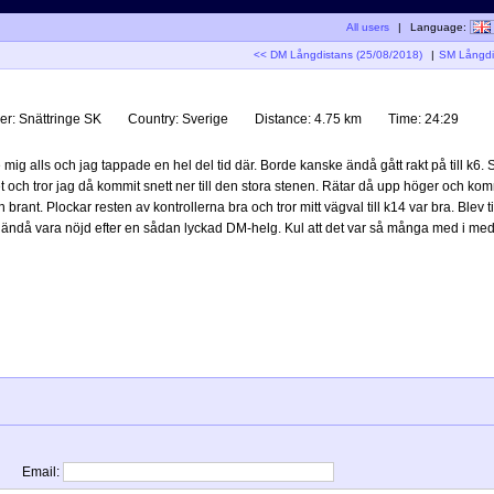
All users
|
Language:
<< DM Långdistans (25/08/2018)
|
SM Långdi
er:
Snättringe SK
Country:
Sverige
Distance:
4.75 km
Time:
24:29
mig alls och jag tappade en hel del tid där. Borde kanske ändå gått rakt på till k6. 
et och tror jag då kommit snett ner till den stora stenen. Rätar då upp höger och kom
rant. Plockar resten av kontrollerna bra och tror mitt vägval till k14 var bra. Blev till
r ändå vara nöjd efter en sådan lyckad DM-helg. Kul att det var så många med i med
Email: