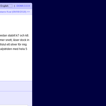
English
|
DOMA 3.0.9
stans Kval (08/09/2018) >>
Sedan stabilt k7 och k8.
mer snett, läser dock in
slut ett silver för mig
aljstriden med hela 5