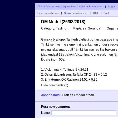
Digital Orienteering Map Archive for Oskar Edvardsson
|
Log in
Hide routechoices
|
Show overview map
|
KML
|
Back
DM Medel (26/08/2018)
Category:
Tävling
Map/area:
Sorunda
Organis
Ganska bra lopp. Tallhedspartiet i början passade inte 
Till k9 ser jag inte stenen i ringenkanten under streck
mig ganska snabbt. Ut från k9 fastnar jag lite bakom en b
idag endast 12s bakom Victor Imark. Lite surt, men få
löpare inom 50s.
1. Victor Imark, Tullinge SK 24:21
2. Oskar Edvardsson, Järfälla OK 24:33 + 0:12
3. Erik Herne, OK Ravinen 24:51 + 0:30
Hide comments
(
1
)
Johan Sköld
:
Grattis till medaljerna!!
Post new comment
Name: