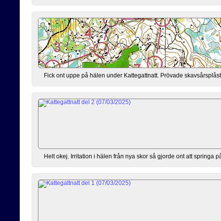
Fick ont uppe på hälen under Kattegattnatt. Prövade skavsårsplåst
Helt okej. Irritation i hälen från nya skor så gjorde ont att springa p