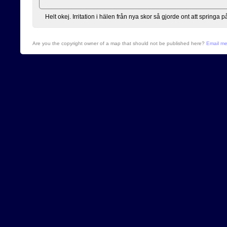
Helt okej. Irritation i hälen från nya skor så gjorde ont att springa p
Are you the copyright owner of a map that should not be published here?
Email m