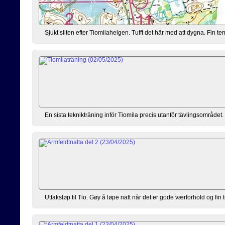
Sjukt sliten efter Tiomilahelgen. Tufft det här med att dygna. Fin ter
En sista teknikträning inför Tiomila precis utanför tävlingsområdet.
Uttaksløp til Tio. Gøy å løpe natt når det er gode værforhold og fin