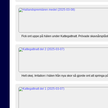
Fick ont uppe på hälen under Kattegattnatt. Prövade skavsårsplåst
Helt okej. Irritation i hälen från nya skor så gjorde ont att springa p