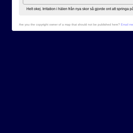
Helt okej. Irritation i hälen från nya skor så gjorde ont att springa p
Are you the copyright owner of a map that should not be published here?
Email m