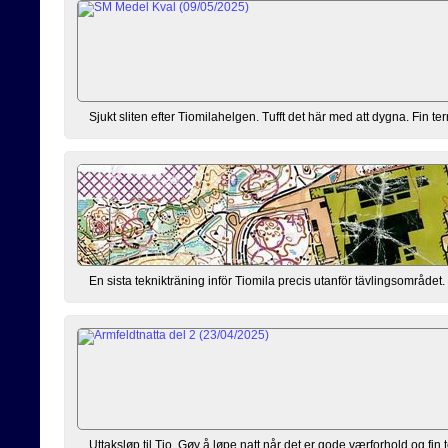
Sjukt sliten efter Tiomilahelgen. Tufft det här med att dygna. Fin ter
En sista teknikträning inför Tiomila precis utanför tävlingsområdet.
Uttaksløp til Tio. Gøy å løpe natt når det er gode værforhold og fin