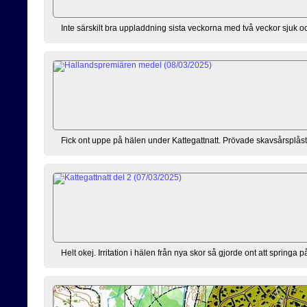
Inte särskilt bra uppladdning sista veckorna med två veckor sjuk oc
Fick ont uppe på hälen under Kattegattnatt. Prövade skavsårsplåst
Helt okej. Irritation i hälen från nya skor så gjorde ont att springa p