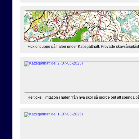
Fick ont uppe på hälen under Kattegattnatt. Prövade skavsårsplåst
Helt okej. Irritation i hälen från nya skor så gjorde ont att springa p