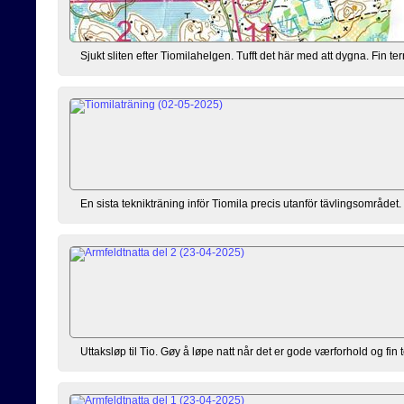
Sjukt sliten efter Tiomilahelgen. Tufft det här med att dygna. Fin ter
En sista teknikträning inför Tiomila precis utanför tävlingsområdet.
Uttaksløp til Tio. Gøy å løpe natt når det er gode værforhold og fin