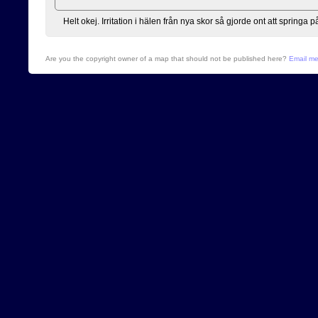
Helt okej. Irritation i hälen från nya skor så gjorde ont att springa p
Are you the copyright owner of a map that should not be published here?
Email m