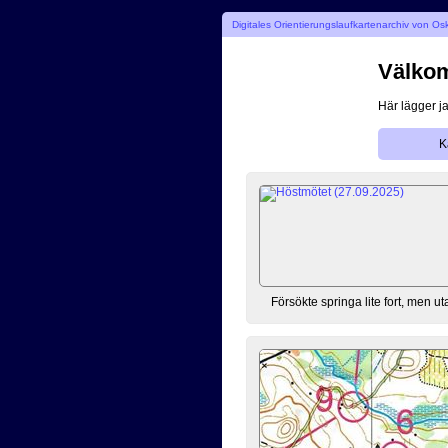
Digitales Orientierungslaufkartenarchiv von O
Välkom
Här lägger ja
K
Försökte springa lite fort, men ut