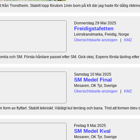
t från Trondheim. Stabilt lopp förutom 1min bom på k9 där jag hade för dålig riktning
Donnerstag 29 Mai 2025
Freidigstafetten
Leinstrandmarka, Freidig, Norge
Übersichtskarte anzeigen
|
KMZ
omila och SM. Första hårdare passet efter SM. Gick okej. Espens första tävling efter s
Samstag 10 Mai 2025
SM Medel Final
Mosaren, OK Tyr, Sverige
Übersichtskarte anzeigen
|
KMZ
form av flytfart. Stabilt tekniskt. Väldigt kul terräng och bana. Trist att formen blev d
Freitag 9 Mai 2025
SM Medel Kval
Mosaren, OK Tyr, Sverige