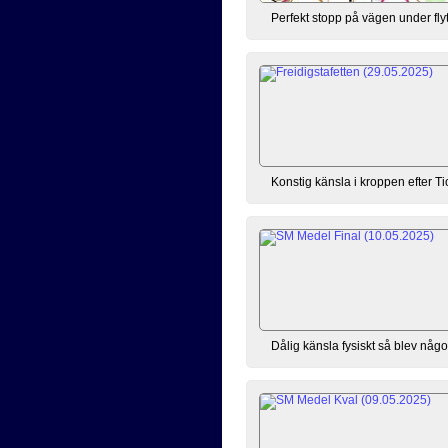
Perfekt stopp på vägen under flyt
Konstig känsla i kroppen efter Ti
Dålig känsla fysiskt så blev någon 