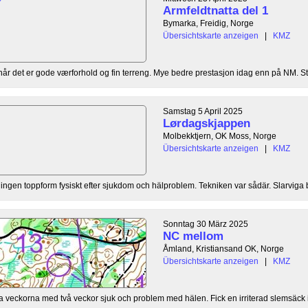
Armfeldtnatta del 1
Bymarka, Freidig, Norge
Übersichtskarte anzeigen
|
KMZ
t når det er gode værforhold og fin terreng. Mye bedre prestasjon idag enn på NM. Stab
Samstag 5 April 2025
Lørdagskjappen
Molbekktjern, OK Moss, Norge
Übersichtskarte anzeigen
|
KMZ
att ingen toppform fysiskt efter sjukdom och hälproblem. Tekniken var sådär. Slarviga
Sonntag 30 März 2025
NC mellom
Åmland, Kristiansand OK, Norge
Übersichtskarte anzeigen
|
KMZ
ta veckorna med två veckor sjuk och problem med hälen. Fick en irriterad slemsäck i 