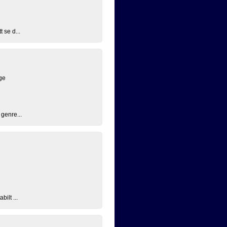
 se d...
ge
 genre...
ilt ...