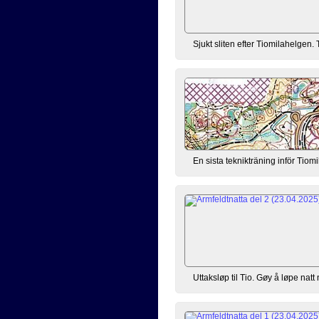
Sjukt sliten efter Tiomilahelgen. 
En sista teknikträning inför Tiom
Uttaksløp til Tio. Gøy å løpe nat