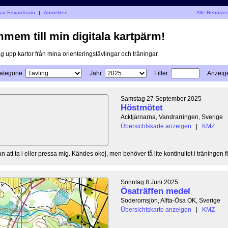
skar Edvardsson
|
Anmelden
Alle Benutze
mem till min digitala kartpärm!
g upp kartor från mina orienteringstävlingar och träningar.
ategorie:
Jahr:
Filter:
Anzeig
Samstag 27 September 2025
Höstmötet
Acktjärnarna, Vandrarringen, Sverige
Übersichtskarte anzeigen
|
KMZ
an att ta i eller pressa mig. Kändes okej, men behöver få lite kontinuitet i träningen fö
Sonntag 8 Juni 2025
Ösaträffen medel
Söderomsjön, Alfta-Ösa OK, Sverige
Übersichtskarte anzeigen
|
KMZ