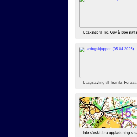
Uttaksløp til Tio. Gøy å løpe nat
Uttagstävling till Tiomila. Forts
Inte särskilt bra uppladdning sis