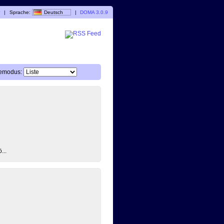
r
|
Sprache:
Deutsch
|
DOMA 3.0.9
emodus:
...