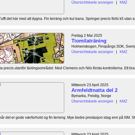
Übersichtskarte anzeigen
|
KMZ
Tufft det här med att dygna. Fin terräng och kul bana. Springer precis förbi k5 utan att
Freitag 2 Mai 2025
Tiomilaträning
Holmenskogen, Finspångs SOK, Sveri
Übersichtskarte anzeigen
|
KMZ
ila precis utanför tävlingsområdet. Med Clemens och Nils första kontrollerna. Ett bra
Mittwoch 23 April 2025
Armfeldtnatta del 2
Bymarka, Freidig, Norge
Übersichtskarte anzeigen
|
KMZ
t når det er gode værforhold og fin terreng. Mye bedre prestasjon idag enn på NM. Stab
Mittwoch 23 April 2025