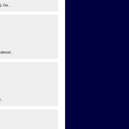
. Ga...
tressf...
...