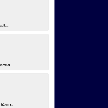
ilt ...
 bommar ...
hälen fr...