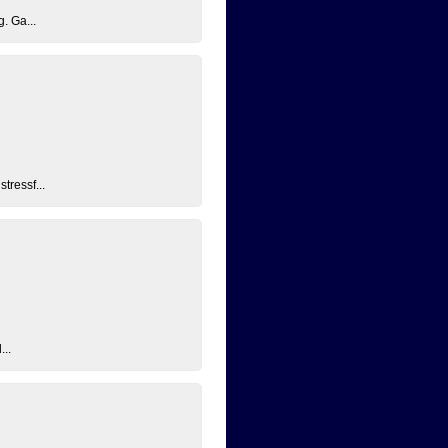
. Ga...
tressf...
...