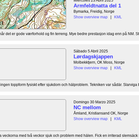
Miércoles 23 Abril 2025
Armfeldtnatta del 1
Bymarka, Freidig, Norge
Show overview map
|
KML
t når det er gode værforhold og fin terreng. Mye bedre prestasjon idag enn på NM. Stab
Sábado 5 Abril 2025
Lørdagskjappen
Molbekktjern, OK Moss, Norge
Show overview map
|
KML
att ingen toppform fysiskt efter sjukdom och hälproblem. Tekniken var sådär. Slarviga
Domingo 30 Marzo 2025
NC mellom
Åmland, Kristiansand OK, Norge
Show overview map
|
KML
ta veckorna med två veckor sjuk och problem med hälen. Fick en irriterad slemsäck i 