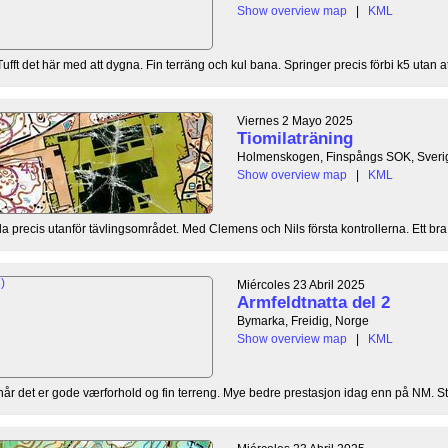
Show overview map
|
KML
Tufft det här med att dygna. Fin terräng och kul bana. Springer precis förbi k5 utan att
Viernes 2 Mayo 2025
Tiomilaträning
Holmenskogen, Finspångs SOK, Sveri
Show overview map
|
KML
ila precis utanför tävlingsområdet. Med Clemens och Nils första kontrollerna. Ett bra
Miércoles 23 Abril 2025
Armfeldtnatta del 2
Bymarka, Freidig, Norge
Show overview map
|
KML
t når det er gode værforhold og fin terreng. Mye bedre prestasjon idag enn på NM. Stab