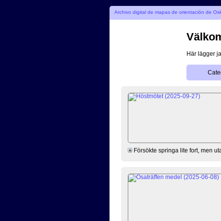
Archivo digital de mapas de orientación de O
Välkom
Här lägger ja
Cate
Försökte springa lite fort, men ut