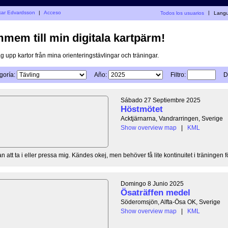
skar Edvardsson
|
Acceso
Todos los usuarios
|
Lang
mem till min digitala kartpärm!
g upp kartor från mina orienteringstävlingar och träningar.
goría:
Año:
Filtro:
D
Sábado 27 Septiembre 2025
Höstmötet
Acktjärnarna, Vandrarringen, Sverige
Show overview map
|
KML
an att ta i eller pressa mig. Kändes okej, men behöver få lite kontinuitet i träningen fö
Domingo 8 Junio 2025
Ösaträffen medel
Söderomsjön, Alfta-Ösa OK, Sverige
Show overview map
|
KML