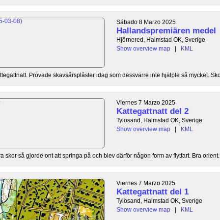
Sábado 8 Marzo 2025
Hallandspremiären medel
Hjörnered, Halmstad OK, Sverige
Show overview map
|
KML
tegattnatt. Prövade skavsårsplåster idag som dessvärre inte hjälpte så mycket. Sko
Viernes 7 Marzo 2025
Kattegattnatt del 2
Tylösand, Halmstad OK, Sverige
Show overview map
|
KML
nya skor så gjorde ont att springa på och blev därför någon form av flytfart. Bra orient..
Viernes 7 Marzo 2025
Kattegattnatt del 1
Tylösand, Halmstad OK, Sverige
Show overview map
|
KML