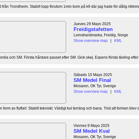
t från Trondheim. Stabilt lopp förutom 1min bom på k9 där jag hade för dålig riktning
Jueves 29 Mayo 2025
Freidigstafetten
Leinstrandmarka, Freidig, Norge
Show overview map
|
KML
omila och SM. Första hårdare passet efter SM. Gick okej. Espens första tävling efter s
Sábado 10 Mayo 2025
SM Medel Final
Mosaren, OK Tyr, Sverige
Show overview map
|
KML
form av flytfart. Stabilt tekniskt. Väldigt kul terräng och bana. Trist att formen blev d
Viernes 9 Mayo 2025
SM Medel Kval
Mosaren, OK Tyr, Sverige