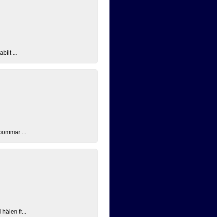
ilt ...
 bommar ...
hälen fr...