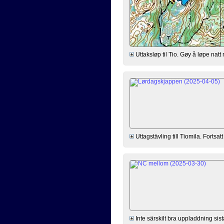
Uttaksløp til Tio. Gøy å løpe nat
Uttagstävling till Tiomila. Forts
Inte särskilt bra uppladdning sis