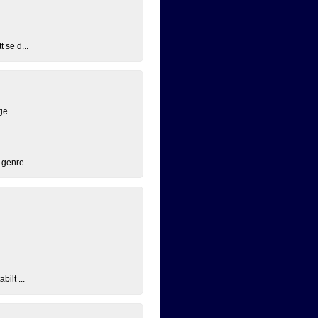
 se d...
ge
 genre...
ilt ...