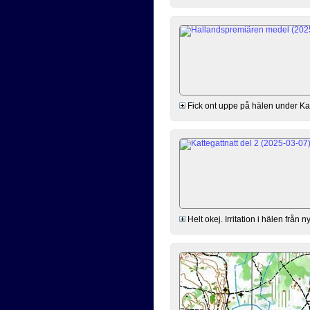
Fick ont uppe på hälen under Kat
Helt okej. Irritation i hälen från 