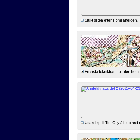
Sjukt sliten efter Tiomilahelgen. 
En sista teknikträning inför Tiom
Uttaksløp til Tio. Gøy å løpe nat