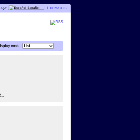
uage:
Español
|
DOMA 3.0.9
isplay mode:
...