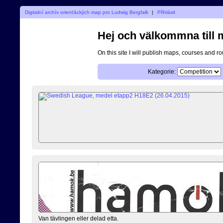
Digitalní archív orienťáckých map pro Ludwig Bergfalk
|
Přihlásit
Hej och välkommna till mi
On this site I will publish maps, courses and r
Kategorie:
Van tävlingen eller delad etta.